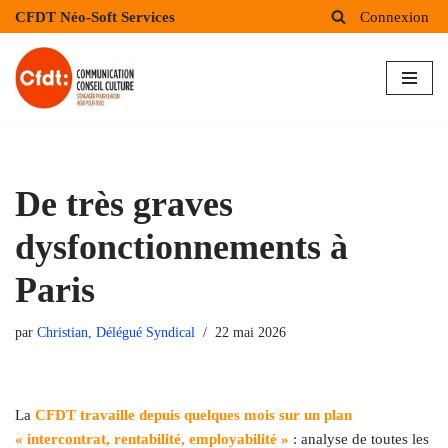
CFDT Néo-Soft Services
Connexion
Aller
au
contenu
De très graves
dysfonctionnements à
Paris
par
Christian, Délégué Syndical
22 mai 2026
La
CFDT travaille depuis quelques mois sur un plan
« intercontrat, rentabilité, employabilité »
: analyse de toutes les