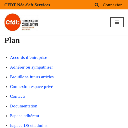
CFDT Néo-Soft Services
Connexion
Aller
au
contenu
Plan
Accords d’entreprise
Adhérer ou sympathiser
Brouillons futurs articles
Connexion espace privé
Contacts
Documentation
Espace adhérent
Espace DS et admins